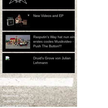
New Videos and EP
Rasputin's Way hat nun ein
erstes cooles Musikvideo -
Push The Button!!!
Druid's Grove von Julian
Lehmann
Archive
August 2026
(1)
1 Beitrag
November 2025
(2)
2 Beiträge
September 2024
(1)
1 Beitrag
Februar 2024
(1)
1 Beitrag