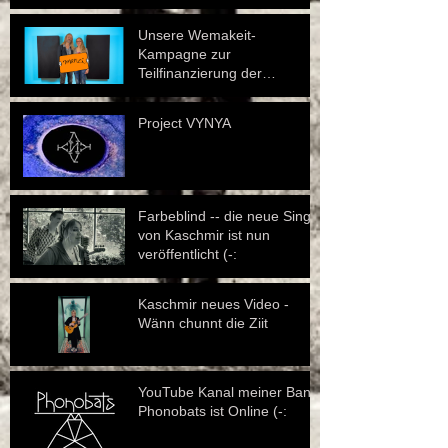
Unsere Wemakeit-
Kampagne zur
Teilfinanzierung der
Produktion des Musikalbums
ist nun am laufen.
Project VYNYA
Farbeblind -- die neue Single
von Kaschmir ist nun
veröffentlicht (-:
Kaschmir neues Video -
Wänn chunnt die Ziit
YouTube Kanal meiner Band
Phonobats ist Online (-: