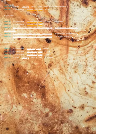
Juli 2026
03/07
/26
//
Konzert
//
Lumbago
//
Privat
//
Freie Schule, Aula Waldmannstrasse
//
25/07
/26
//
Konzert Privat
//
Random Party Band
//
Aarau
//
August 2026
08/08
/26
//
Konzert Privat
//
Random Party Band
//
Bodman - Ludwigshafen
//
15/08
/26
//
Konzert Privat
//
Random Party Band
//
Zug
//
28/08
/26
//
BIG BAND KANTI WATTWIL feat. Andreas Grob
//
Kantonsschule Wattwil
, Aula
Kantonsschule
//
29/08
/26
//
BIG BAND KANTI WATTWIL feat. Andreas Grob
//
Gommiswald, Gemeindesaal
//
30/08
/26
//
BIG BAND KANTI WATTWIL feat. Andreas Grob
//
St. Gallen, Lokremise
//
September 2026
05/09
/26
//
Konzert Privat
//
Prime
Party Band
//
Seewen
//
11/09
/26
//
Konzert Privat
//
Random Party Band
//
Zürich
//
18/09
/26
//
Konzert Privat
//
Random Party Band
//
Dierikon
//
25/09
/26
//
Konzert
//
Lumbago
//
Privat in Olten
//
Diplomfeier
//